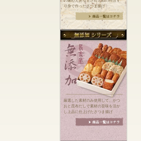
の歯応えある甘さ控えめの特注す
り身で作ったさつま揚げ
厳選した素材のみ使用して、かつ
おと昆布だしで素材の旨味を活か
し上品に仕上げたさつま揚げ