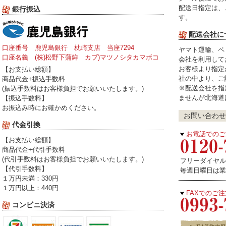
配送日指定は、
銀行振込
す。
配送会社に
口座番号 鹿児島銀行 枕崎支店 当座7294
ヤマト運輸、ペ
口座名義 (株)松野下蒲鉾 カブ)マツノシタカマボコ
会社を利用して
お客様より指定
【お支払い総額】
社の中より、ご
商品代金+振込手数料
※配送会社を指
(振込手数料はお客様負担でお願いいたします。)
ませんが北海道
【振込手数料】
お振込み時にお確かめください。
お問い合わせ
代金引換
お電話でのご
【お支払い総額】
商品代金+代引手数料
(代引手数料はお客様負担でお願いいたします。)
フリーダイヤル受
【代引手数料】
毎週日曜日は業
１万円未満：330円
１万円以上：440円
FAXでのご
コンビニ決済