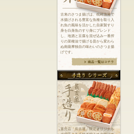
古来のさつま揚げは、枕崎漁港で
水揚げされる豊富な魚種を取り入
れ魚の風味を活かした自家製すり
身を白身魚のすり身にブレンド
し、地酒と豆腐を混ぜ込み一番搾
りの菜種油で揚げる昔から変わら
ぬ南薩摩独自の味わいのさつま揚
げです。
直売店「長吉屋」限定オリジナル