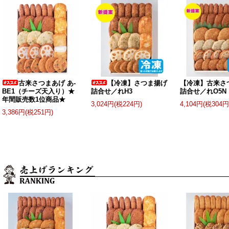
古来さつまあげ あ-
【冷凍】さつま揚げ
【冷凍】古来さ
BE1（チーズ天入り）★
詰合せ／れH3
詰合せ／れO5N
年間販売数1位商品★
3,024円(税224円)
4,104円(税304円
3,386円(税251円)