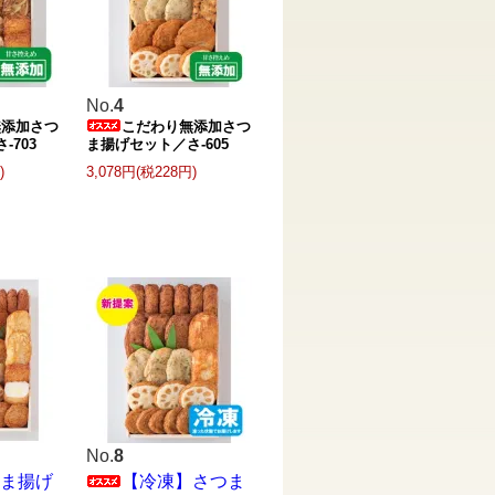
No.
4
無添加さつ
こだわり無添加さつ
-703
ま揚げセット／さ-605
)
3,078円(税228円)
No.
8
ま揚げ
【冷凍】さつま