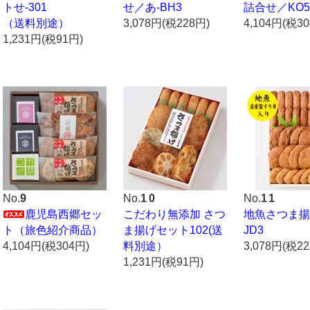
トせ-301
せ／あ-BH3
詰合せ／KO5
（送料別途）
3,078円(税228円)
4,104円(税3
1,231円(税91円)
No.
9
No.
10
No.
11
鹿児島西郷セッ
こだわり無添加 さつ
地魚さつま揚
ト（旅色紹介商品）
ま揚げセット102(送
JD3
4,104円(税304円)
料別途）
3,078円(税2
1,231円(税91円)