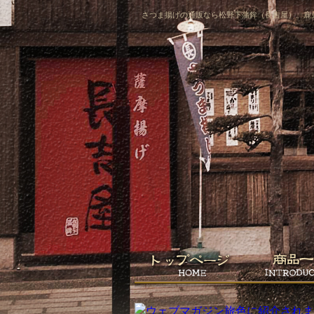
さつま揚げの通販なら松野下蒲鉾（長吉屋）。鹿