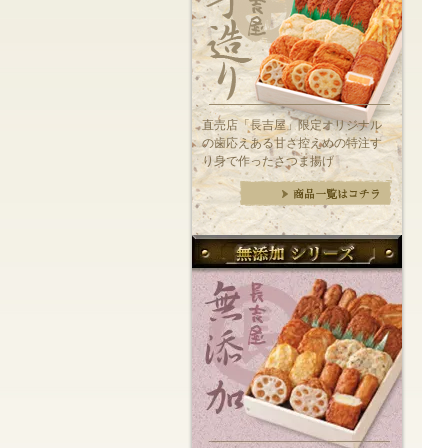
直売店「長吉屋」限定オリジナル
の歯応えある甘さ控えめの特注す
り身で作ったさつま揚げ