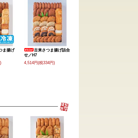
つま揚げ
古来さつま揚げ詰合
せ／H7
)
4,514円(税334円)