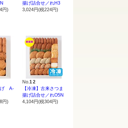
N
揚げ詰合せ／れH3
04円)
3,024円(税224円)
No.
12
げ A-
【冷凍】古来さつま
揚げ詰合せ／れO5N
28円)
4,104円(税304円)