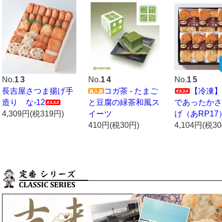
No.
13
No.
14
No.
15
長吉屋さつま揚げ手
コガ茶 - たまご
【冷凍】
造り な-12
と豆腐の緑茶和風ス
であったかさ
4,309円(税319円)
イーツ
げ（あRP17
410円(税30円)
4,104円(税3