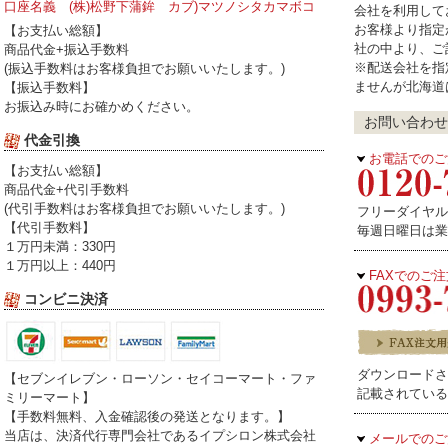
口座名義 (株)松野下蒲鉾 カブ)マツノシタカマボコ
会社を利用して
お客様より指定
【お支払い総額】
社の中より、ご
商品代金+振込手数料
※配送会社を指
(振込手数料はお客様負担でお願いいたします。)
ませんが北海道
【振込手数料】
お振込み時にお確かめください。
お問い合わせ
代金引換
お電話でのご
【お支払い総額】
商品代金+代引手数料
(代引手数料はお客様負担でお願いいたします。)
フリーダイヤル受
【代引手数料】
毎週日曜日は業
１万円未満：330円
１万円以上：440円
FAXでのご
コンビニ決済
ダウンロードさ
【セブンイレブン・ローソン・セイコーマート・ファ
記載されている
ミリーマート】
【手数料無料、入金確認後の発送となります。】
当店は、決済代行専門会社であるイプシロン株式会社
メールでのご