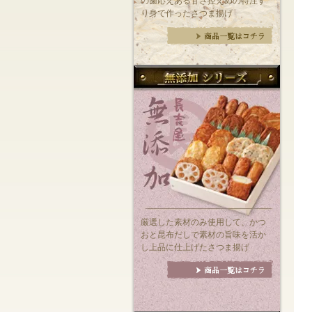
の歯応えある甘さ控えめの特注す
り身で作ったさつま揚げ
厳選した素材のみ使用して、かつ
おと昆布だしで素材の旨味を活か
し上品に仕上げたさつま揚げ