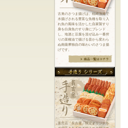
古来のさつま揚げは、枕崎漁港で
水揚げされる豊富な魚種を取り入
れ魚の風味を活かした自家製すり
身を白身魚のすり身にブレンド
し、地酒と豆腐を混ぜ込み一番搾
りの菜種油で揚げる昔から変わら
ぬ南薩摩独自の味わいのさつま揚
げです。
直売店「長吉屋」限定オリジナル