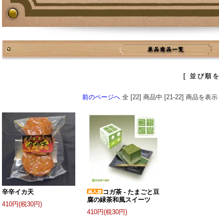
[ 並び順を
前のページへ
全 [22] 商品中 [21-22] 商品を
辛辛イカ天
コガ茶 - たまごと豆
腐の緑茶和風スイーツ
410円(税30円)
410円(税30円)