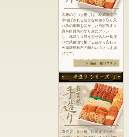
古来のさつま揚げは、枕崎漁港で
水揚げされる豊富な魚種を取り入
れ魚の風味を活かした自家製すり
身を白身魚のすり身にブレンド
し、地酒と豆腐を混ぜ込み一番搾
りの菜種油で揚げる昔から変わら
ぬ南薩摩独自の味わいのさつま揚
げです。
直売店「長吉屋」限定オリジナル