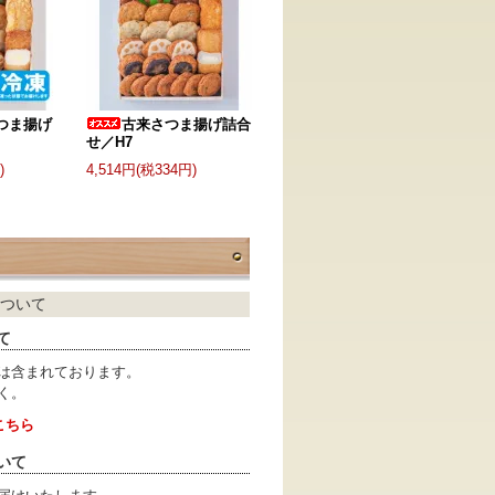
つま揚げ
古来さつま揚げ詰合
せ／H7
)
4,514円(税334円)
ついて
て
は含まれております。
く。
こちら
いて