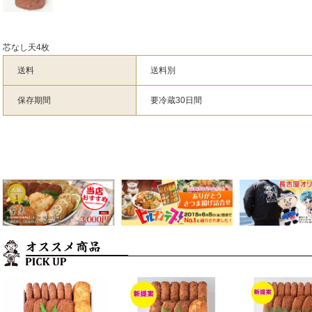
芯なし天4枚
送料
送料別
保存期間
要冷蔵30日間