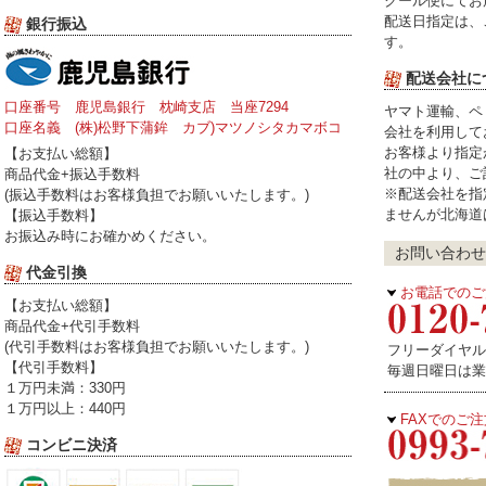
クール便にてお
配送日指定は、
銀行振込
す。
配送会社に
口座番号 鹿児島銀行 枕崎支店 当座7294
ヤマト運輸、ペ
口座名義 (株)松野下蒲鉾 カブ)マツノシタカマボコ
会社を利用して
お客様より指定
【お支払い総額】
社の中より、ご
商品代金+振込手数料
※配送会社を指
(振込手数料はお客様負担でお願いいたします。)
ませんが北海道
【振込手数料】
お振込み時にお確かめください。
お問い合わせ
代金引換
お電話でのご
【お支払い総額】
商品代金+代引手数料
(代引手数料はお客様負担でお願いいたします。)
フリーダイヤル受
【代引手数料】
毎週日曜日は業
１万円未満：330円
１万円以上：440円
FAXでのご
コンビニ決済