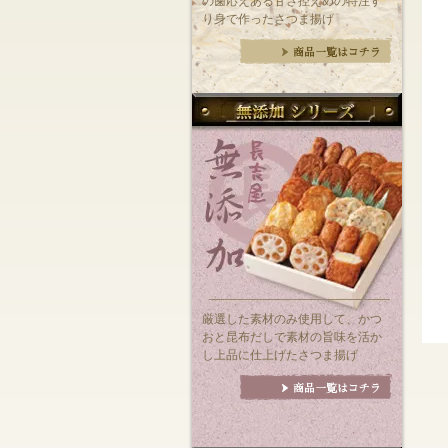
の歯応えある甘さ控えめの特注す
り身で作ったさつま揚げ
厳選した素材のみ使用して、かつ
おと昆布だしで素材の旨味を活か
し上品に仕上げたさつま揚げ