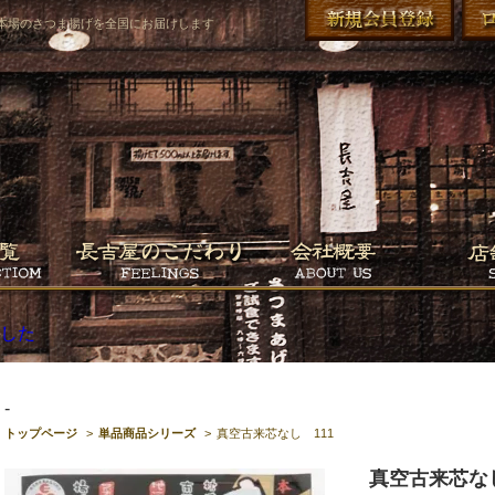
本場のさつま揚げを全国にお届けします
-
トップページ
>
単品商品シリーズ
>
真空古来芯なし 111
真空古来芯なし