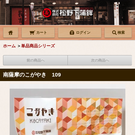
カート
ログイン
検索
ホーム
＞
単品商品シリーズ
前の商品へ
次の商品へ
南薩摩のこがやき 109