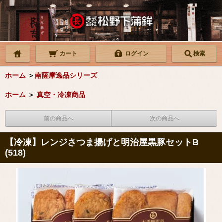
カート
ログイン
検索
ホーム
＞
南薩摩逸品シリーズ
ホーム
＞
真空・冷凍商品
前の商品へ
次の商品へ
【冷凍】レンジさつま揚げと明治屋黒豚セットB
(518)