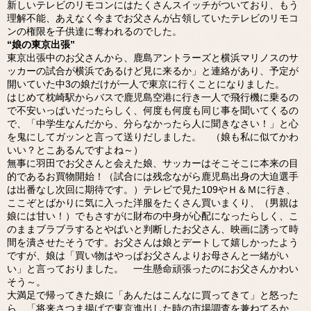
新しいテレビのリモコンにはたくさんスイッチがついており、もう
理解不能、あえなく今までお父さんが占領していたテレビのリモコ
ンの権限を子供達に奪われるのでした。
“娘の東京出張”
東京出張中のお父さんから、鹿島アントラーズと横浜マリノスのサ
ッカーの試合が横浜であるけど見に来るか」と連絡があり、予定が
開いていた中3の娘だけが一人で東京に行くことになりました。
はじめて枕崎駅からバスで鹿児島空港に行き一人で飛行機に乗るの
で不安いっぱいだったらしく、何度も何度も同じ事を聞いてくるの
で、「中学生なんだから、分らなかったら人に聞きなさい！」と心
を鬼にしてガッンと言って送りだしました。 （娘も私に似てかわ
いい？とこあるんですよね～）
無事に羽田でお父さんと会えた娘、サッカーはそこそこに本来の目
的であるお買物開始！（試合には残念ながら鹿児島出身の大迫選手
は出番なし次回に期待です。）テレビで見た109やＨ＆Ｍに行き、
ここぞとばかりに気に入った洋服をたくさん買いまくり、（男親は
娘には甘い！）でもさすがに財布の中身が心配になったらしく、こ
のままブラブラするとやばいと判断したお父さん、映画に誘って時
間を潰させたそうです。お父さんは娘とデートして嬉しかったよう
ですが、娘は「買い物はやっぱお父さんよりお母さんと一緒がい
い」と言っておりました。 一生懸命頑張ったのにお父さんかわい
そう～。
大満足で帰ってきた娘に「あんたはこんなに買ってきて」と怒った
ら、「将来さつま揚げで東京進出した時の市場調査を兼ねてるか