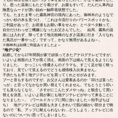
り、思った温泉にもたどり着けず、お腹もすいて、だんだん車内は
険悪なムードが漂い始め一触即発状態でした。
でも、たまたま寄った霧島神宮の境内にあった、御神木のようなで
っかい杉の木を見つけ、「これは今流行りのパワースポットかも、
ご利益があっで、お前達もお願い事をせんか」とペタペタ触って、
自分だけわっぜご機嫌になったお父さんでした。 結局、霧島の温
泉には入れず、帰ってきて地元枕崎のなぎさ温泉に行き「入りなれ
た風呂が一番やっど」ですって、かなり無理があるよね～。
※御神木は結構ご利益ありましたよ～
“地デジ化”
結婚してから17年間我が家で頑張ってきたアナログテレビですが、
いよいよ画面の上下が黒く消え、画面の下は縮んで見えるようにな
りました。 かっこいい俳優さんのドラマも、すごく足が短く映っ
ており、見ていて笑えるのでどうも感情移入出来ません。
子供たちも早く地デジテレビを買ってくれとせがみます。
ブーと音もするのですが、お父さんは愛着あるのか「叩けば直った
っが」と言ってなかなか買い替えてくれません。でもとうとう叩い
ても直らなくなり、「さすがにこんたダメやっね」と観念して買い
替えを決意、いよいよ我が家にも地デジテレビがやって来ることに
なりました～。（ワールドカップに間に合いました～拍手ぱちぱ
ち） 地デジテレビは画面も大きくきれいで肌の細かい部分まで映
るので「私、アップに耐えられないわ…どうしよう」とテレビに出
ないのについつい思ってしまいました。