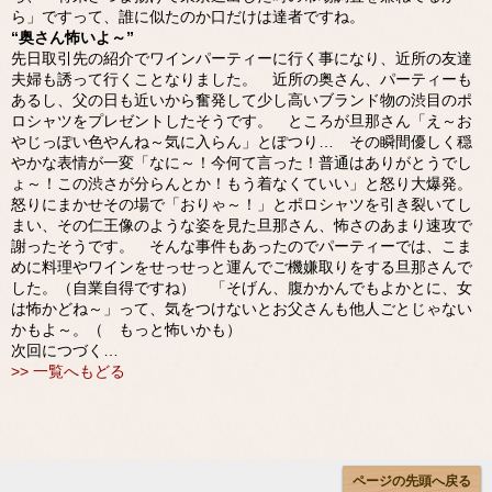
ら」ですって、誰に似たのか口だけは達者ですね。
“奥さん怖いよ～”
先日取引先の紹介でワインパーティーに行く事になり、近所の友達
夫婦も誘って行くことなりました。 近所の奥さん、パーティーも
あるし、父の日も近いから奮発して少し高いブランド物の渋目のポ
ロシャツをプレゼントしたそうです。 ところが旦那さん「え～お
やじっぽい色やんね～気に入らん」とぽつり… その瞬間優しく穏
やかな表情が一変「なに～！今何て言った！普通はありがとうでし
ょ～！この渋さが分らんとか！もう着なくていい」と怒り大爆発。
怒りにまかせその場で「おりゃ～！」とポロシャツを引き裂いてし
まい、その仁王像のような姿を見た旦那さん、怖さのあまり速攻で
謝ったそうです。 そんな事件もあったのでパーティーでは、こま
めに料理やワインをせっせっと運んでご機嫌取りをする旦那さんで
した。（自業自得ですね） 「そげん、腹かかんでもよかとに、女
は怖かどね～」って、気をつけないとお父さんも他人ごとじゃない
かもよ～。（ もっと怖いかも）
次回につづく…
>> 一覧へもどる
ページの先頭へ戻る