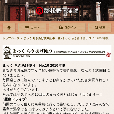
カート
ログイン
検索
トップページ
>
まっく ちきあげ便り記事一覧
>まっく ちきあげ便り No.10 2010年夏
まっく ちきあげ便り No.10 2010年夏
みなさまお元気ですか？軽い気持ちで書き始め、なんと！10回目に
なりました～。
毎回楽しみに読んでいますよとお声をかけていただき大変うれしく
励みになっています。
ありがとうございます。
それでは記念すべき10回目のまっく便りはじまりはじまり～！
“霧島ドライブ”
前回のまっく便りにも霧島に行くと書いたし、久しぶりにみんなで
霧島の温泉でもに行ってみようという事になりました。
でも計画性も無く思いつきで車を走らせたので、かなり遠回りした