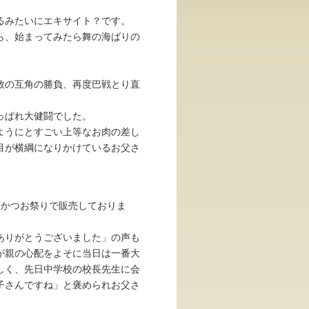
いるみたいにエキサイト？です。
ら、始まってみたら舞の海ばりの
敗の互角の勝負、再度巴戦とり直
した。
あっぱれ大健闘でした。
ようにとすごい上等なお肉の差し
目が横綱になりかけているお父さ
るかつお祭りで販売しておりま
ありがとうございました」の声も
が親の心配をよそに当日は一番大
しく、先日中学校の校長先生に会
子さんですね」と褒められお父さ