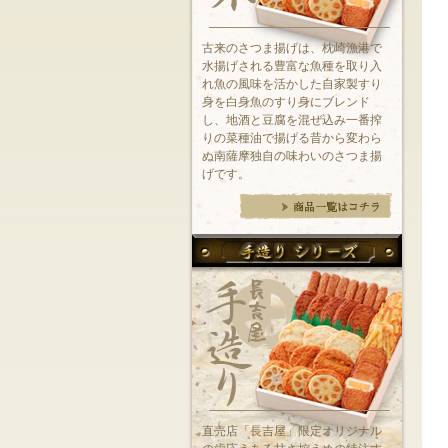
古来のさつま揚げは、枕崎漁港で
水揚げされる豊富な魚種を取り入
れ魚の風味を活かした自家製すり
身を白身魚のすり身にブレンド
し、地酒と豆腐を混ぜ込み一番搾
りの菜種油で揚げる昔から変わら
ぬ南薩摩独自の味わいのさつま揚
げです。
直売店「長吉屋」限定オリジナル