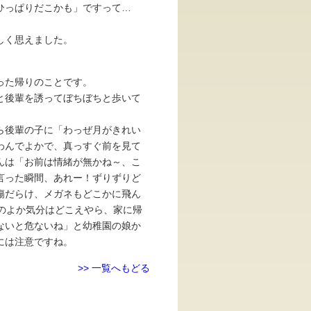
てひっぱりだこかも」ですって…
しく思えました。
行った帰りのことです。
と後輩を誘ってぼちぼちと歩いて
ら後輩の子に「わっぜ月がきれい
わんでよかで、真っすぐ前を見て
んは「お前は情緒が無かね～、こ
言った瞬間、あれー！ずりずりど
だらけ、メガネもどこかに飛ん
のよか気分はどこえやら、家に帰
ないと危ないね」と幼稚園の娘か
には注意ですね。
>> 一覧へもどる