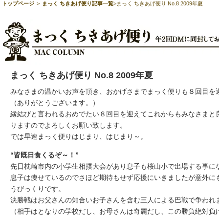
トップページ
>
まっく ちきあげ便り記事一覧
>まっく ちきあげ便り No.8 2009年夏
まっく ちきあげ便り No.8 2009年夏
みなさまの温かいお声を頂き、おかげさまでまっく便りも８回目を
（ありがとうございます。）
縁結びと言われるおめでたい８回目を迎えてこれからもみなさまと
りますのでよろしくお願い致します。
では早速まっく便りはじまり、はじまり～。
“皆既日食くるぞ～！”
先日枕崎市内の小学生相撲大会があり息子も桜山小で出場する事
息子は痩せているのでさほど期待もせず応援にいきましたが意外に
うびっくりです。
決勝戦はお父さんの知合いお子さんを含む三人による巴戦で争わ
（相手はとなりの学校だし、お母さんは奇麗だし、この勝負絶対負