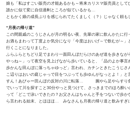
娘も「私はすごい販売の才能あるかも～将来カリスマ販売員とし
誰かに似て変に自信過剰ところが似ているかも…
ともかく娘の成長ぶりを感じられてたくましく（？）じゃなく頼も
“月夜の帰り道”
この間親戚のこうじさんが月の明るい夜、先輩の家に飲んかたに
お酒もまわって丁度よか気分になり「今度はおいげ～で飲むが～」
行くことになりました。
ふらふらとちどり足でまわり一面田んぼだらけのあぜ道を歩きなが
やっね～」って夜空を見上げながら歩いていると、「品のよか事言
歩かんな田んぼに落っちゃゆっど」言われ、カチンときたこうじさ
こ辺りはおいの庭じゃっで目をつぶっても歩ゆんがなっとよ！」と
すん！あびゃー田んぼの反対の川に転落… 腕やら足やらすり傷
でいって川を探すこと30分やっと見つけて、さっきまでのほろ酔い
って「どこで泳いできたの？お父さんはちゃんと手をつないで歩か
ら言われる始末、とほほほ… みなさんも月夜の帰り道と飲みすぎ