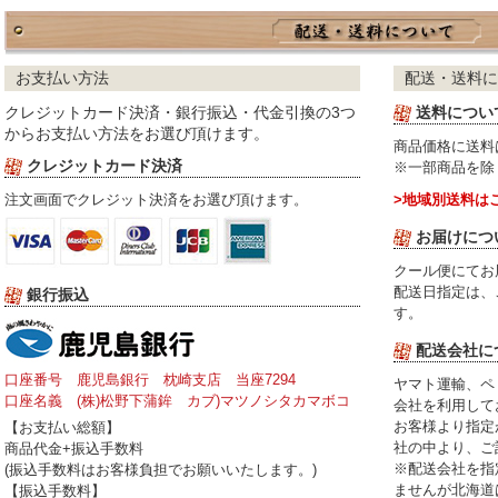
お支払い方法
配送・送料に
クレジットカード決済・銀行振込・代金引換の3つ
送料につい
からお支払い方法をお選び頂けます。
商品価格に送料
クレジットカード決済
※一部商品を除
注文画面でクレジット決済をお選び頂けます。
>地域別送料は
お届けにつ
クール便にてお
配送日指定は、
銀行振込
す。
配送会社に
口座番号 鹿児島銀行 枕崎支店 当座7294
ヤマト運輸、ペ
口座名義 (株)松野下蒲鉾 カブ)マツノシタカマボコ
会社を利用して
お客様より指定
【お支払い総額】
社の中より、ご
商品代金+振込手数料
※配送会社を指
(振込手数料はお客様負担でお願いいたします。)
ませんが北海道
【振込手数料】