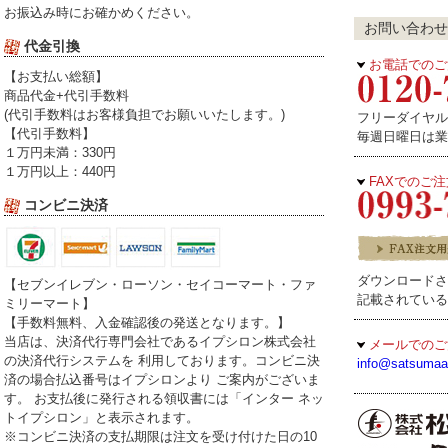
お振込み時にお確かめください。
お問い合わせ
代金引換
お電話でのご
【お支払い総額】
商品代金+代引手数料
(代引手数料はお客様負担でお願いいたします。)
フリーダイヤル受
【代引手数料】
毎週日曜日は業
１万円未満：330円
１万円以上：440円
FAXでのご
コンビニ決済
ダウンロードさ
【セブンイレブン・ローソン・セイコーマート・ファ
記載されている
ミリーマート】
【手数料無料、入金確認後の発送となります。】
当店は、決済代行専門会社であるイプシロン株式会社
メールでのご
の決済代行システムを 利用しております。コンビニ決
info@satsumaa
済の場合払込番号はイプシロンより ご案内がございま
す。 お支払後に発行される領収書には「インター ネッ
トイプシロン」と表示されます。
※コンビニ決済の支払期限は注文を受け付けた日の10