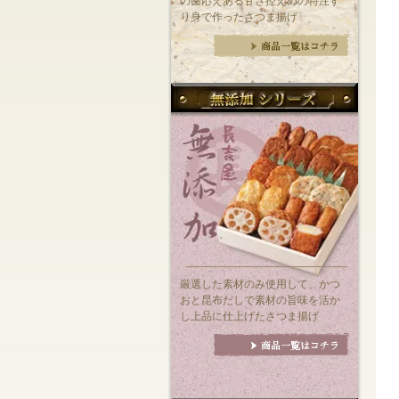
の歯応えある甘さ控えめの特注す
り身で作ったさつま揚げ
厳選した素材のみ使用して、かつ
おと昆布だしで素材の旨味を活か
し上品に仕上げたさつま揚げ