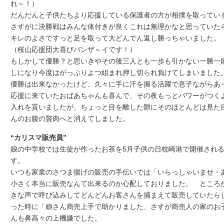
れ～！）
だんだんと子供たちより応援している保護者の方が相撲を取って
さすがに決勝戦はみんな体付きが良くこれは無理かなと思っていた
キレのよさですっと足を取って大どんでん返し勝っちゃいました。
（桜山応援団大喜びバンザ～イです！）
もしかして優勝？と思いきやその後三人とも一歩も引かない一勝一
しになり今度はがっぷりよつ組まれ押し切られ負けてしまいま
優勝は出来なかったけど、久々に手に汗を握る活躍で息子ながら
応援に来ていたおばあちゃんも喜んで、その夜もっとパワーがつく
入れを貰いましたが、ちょっと目を離した隙にそのほとんどは見た
んのお腹の贅肉へと消えてしました。
“カリスマ販売員”
娘の中学校では生徒が作ったお茶を5月子供の日枕崎港で開催され
す。
いつも家業のさつま揚げの販売の手伝いでは「いらっしゃいませ・
小さく本当に販売なんて出来るのか心配しておりました。 ところ
きな声で呼び込みしてどんどんお客さんを捕まえて販売していたら
った時に「娘さん商売上手で助かりました、さすが商売人の家のお
んも鼻高々の上機嫌でした。