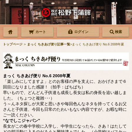
カート
ログイン
検索
トップページ
>
まっく ちきあげ便り記事一覧
>まっく ちきあげ便り No.6 2008年夏
まっく ちきあげ便り No.6 2008年夏
「楽しみにしてますよ」とのお客様の声を支えに、おかげさまで６
回目になりました感謝！（拍手：ぱちぱち）
早いもので、どんどん子供達も成長し長女は私の身長を追い越しま
した。（ちょつと複雑･･･）
う～んネタ探しが大変と思いきや毎回色んなネタを持ってくるお父
さんと子供達、今回も日常のたわいもない内容ですが、お暇な時に
ご一読ください。
“なでしこジャパン”
長女がこの春中学校に入学し、中学生になったら、さあ！はたして
どの部活動に入るのだろうと興味津々でした。（小学校はバスケッ