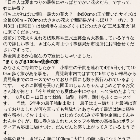
「日本人は夏まつりの最後にやっぱどでかい花火だろ」ですって、
妙に納得？
打ち上がれば九州唯一最大の花火？ 約90cmの玉で開いたサイズは
全長600m～700mの大きさの花火で開聞岳がすっぽり？ ぜひ、8
月3日（日曜日）は枕崎港を埋め尽くすほどの大きな“三尺玉花火”見
に来てくださいね。
最前列で花火を見れる桟敷席や三尺玉募金も大募集しているそうな
ので詳しい事は、きばらん海まつり事務局か市役所にお問合せくだ
さいですって。
募金集まるか心配なので宣伝しちゃいました。
“まくらざき100km徒歩の旅”
みなさんご存知でしたか？ 小学生の子供を連れて4泊5日かけて10
0km歩く旅がある事を。 鹿児島市内ではすでに5年ぐらい桜島から
鹿児島までのコースでやっており全国にも数ヶ所行われているよう
です。 それに影響を受けた園田のしゅんちゃんはじめとするお父
さん達が何と！「今年枕崎でも夏休み中にやる!」って決めたようで
す。 8月8日～12日まで枕崎、知覧、指宿、頴娃を歩くコースで
す。 当然、5年生の息子強制出動！ 息子はえ～嫌だ！と最初は言
っておりましたが何を言っても無駄だとあきらめて最近は逆に犠牲
者を増やしております。 はじめての試みで準備や企画にてんや
わんやですが、嵐に巻き込まれたスタッフや地元の高校生のボラン
ティアも応援に駆けつけ、だんだんと盛り上がってきているようで
す。
今年の夏は、きばらん海に100kmに大忙しの熱い夏になりそうで