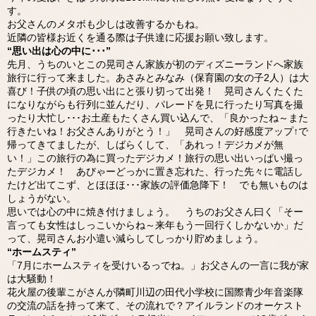
す。
お父さんのメタボも少しは改善するかもね。
近隣の皆様お近くを通る際は子供達に応援お願い致します。
“思い出は心の中に･･･”
先月、うちのいとこの晃司さん家族が初のディズニーランドへ家族
旅行に行って来ました。あさみとみなみ（保育園の女の子2人）は大
喜び！子供の頃の思い出にと張り切って出発！ 晃司さんくたくた
になりながらも行列に並んだり、パレードを見に行ったり写真を撮
ったり大忙し･･･お土産もたくさん買い込んで、「良かったね～また
行きたいね！お父さんありがとう！」 晃司さんの好感度アップ↑で
帰ってきてましたが、しばらくして、「あれっ！デジカメが無
い！」この旅行の為に買ったデジカメ！旅行の思い出いっぱい撮っ
たデジカメ！ あびゃーどっかに置き忘れた、行った先々に電話し
たけど出てこず、とほほほ･･･家族の評価急降下！ でも無いものは
しょうがない。
思いでは心の中に焼き付けましょう。 うちのお父さん曰く「そー
言っても女性はしっこいからね～来年もう一回行くしかないか」だ
って、晃司さんお小遣い減らしてしっかり貯めましょう。
“ホームスティ”
「7月にホームスティを受けいるっでね。」お父さんの一言に我が家
は大騒動！
花火屋の後輩こがさんが隣町川辺の田代小学校に国際青少年音楽隊
の交流の話を持って来て、その流れで？アイルランドのオーケスト