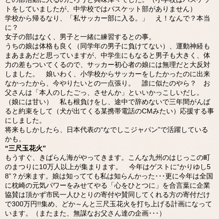
トをしていましたが、中学校ではバスケット部がありません）
学校から帰るなり、「私サッカー部に入る。」 え！なんで？本当
に？
女子の部はなく、男子と一緒に練習するとの事。
うちの娘は体格も良く（同学年の男子に負けてない）、運動神経も
まあまあだと思っていますが、中学生にもなると男子も大きく、体
力の差もついてくるので、サッカー初心者の娘には無理だと大反対
しました。 娘いわく、小学校からサッカーをしたかったのに出来
なかったから、今やりたいとの一点張り。 誰に似たのやら？ お
父さんは「本人のしたごっ、させんか」といいかっこしいだし。
（娘には甘い） 私も根負けをし、途中で辞めないで三年間がんば
ると約束をして（犬が出てくる某携帯電話のCMみたい）応援する事
にしました。
将来もしかしたら、日本代表の“なでしこジャパン”で活躍している
かも。
“三尺玉花火”
もうすぐ、きばらん海がやってきます。こんな九州のはじっこの町
のまつりに10万人以上が集まります。 今年はゲストに“かりゆし5
8”？が来ます。娘は知ってても私は知らんかった･･･更に今年は全国
に枕崎の元気パワーをみせてやる「心をひとつに」を合言葉に企業
協賛は頂かず市民一人ひとりの寄付や賛同してくれる方の寄付だけ
で300万円!!集め、どか～んと三尺玉花火を打ち上げる計画になって
います。（またまた、無謀なお父さん達の企画･･･）