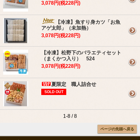
3,078円(税228円)
【冷凍】魚すり身カツ「お魚
アゲ太郎」（未加熱）
3,078円(税228円)
【冷凍】松野下のバラエティセット
（まくかつ入り） 524
3,078円(税228円)
夏限定 職人詰合せ
SOLD OUT
1-8 / 8
ページの先頭へ戻る