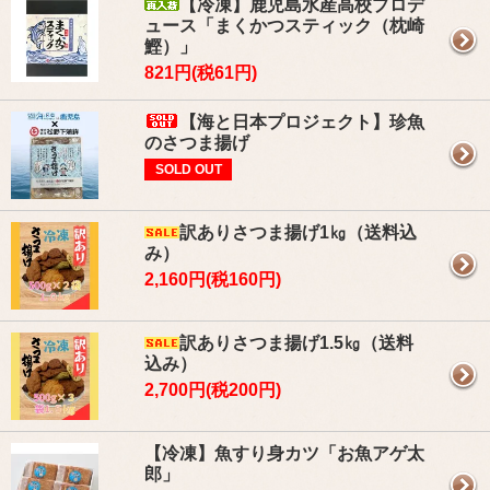
【冷凍】鹿児島水産高校プロデ
ュース「まくかつスティック（枕崎
鰹）」
821円(税61円)
【海と日本プロジェクト】珍魚
のさつま揚げ
SOLD OUT
訳ありさつま揚げ1㎏（送料込
み）
2,160円(税160円)
訳ありさつま揚げ1.5㎏（送料
込み）
2,700円(税200円)
【冷凍】魚すり身カツ「お魚アゲ太
郎」